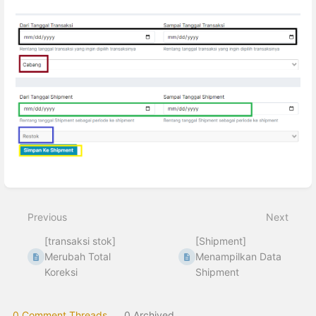
Enter
section
select
Previous
Next
mode
[transaksi stok]
[Shipment]
Merubah Total
Menampilkan Data
Koreksi
Shipment
0 Comment Threads
0 Archived